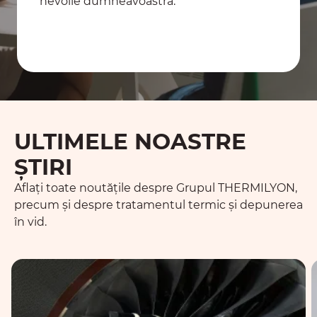
nevoile dumneavoastră.
Contactați-ne
ULTIMELE NOASTRE
ȘTIRI
Aflați toate noutățile despre Grupul THERMILYON,
precum și despre tratamentul termic și depunerea
în vid.
Care sunt implicațiile certificărilor pentru tratamente
D