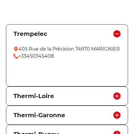
Trempelec
405 Rue de la Précision 74970 MARIGNIER
+33450345408
Aflați mai multe
Thermi-Loire
143 Avenue Benoît Fourneyron 42160
Thermi-Garonne
ANDRéZIEUX-BOUTHéON
+33477555230
59 Route de Frouzins 31120 ROQUES