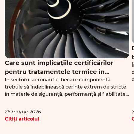
Care sunt implicațiile certificărilor
Î
pentru tratamentele termice în
d
În sectorul aeronautic, fiecare componentă
sectorul aeronautic?
s
trebuie să îndeplinească cerințe extrem de stricte
în materie de siguranță, performanță și fiabilitate.
Tratamentul termic joacă un rol esențial în
p
obținerea proprietăților mecanice dorite, dar nu
26 martie 2026
poate fi luat în considerare fără un cadru strict de
Citiți articolul
C
control și validare. Aici intervin certificările și […]