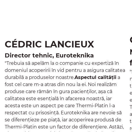
CÉDRIC LANCIEUX
Director tehnic, Euroteknika
"Trebuia să apelăm la o companie cu expertiză în
domeniul acoperirii în vid pentru a asigura calitatea
durabilă a produselor noastre.
Aspectul calității
a
fost cel care m-a atras din nou la ei. Noi realizăm
t
produse care rămân în gura pacienților, așa că
calitatea este esențială în afacerea noastră, iar
acesta este un aspect pe care Thermi-Platin l-a
respectat cu prisosință. Euroteknika are nevoie să
se diferențieze pe piață, iar acoperirea produsă de
t
Thermi-Platin este un factor de diferențiere. Astăzi,
r