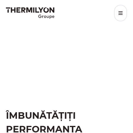
A DA FORȚĂ
MATERIEI.
Dezvăluie potențialul
fiecărei camere.
Grupul THERMILYON este specializat în
tratamente termice și acoperiri în vid pentru
inginerie mecanică.
Cereți o ofertă
ÎMBUNĂTĂȚIȚI
PERFORMANȚA