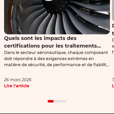
Quels sont les impacts des
certifications pour les traitements
f
Dans le secteur aéronautique, chaque composant
thermiques dans le secteur
doit répondre à des exigences extrêmes en
aéronautique ?
matière de sécurité, de performance et de fiabilité.
Le traitement thermique joue un rôle central dans
l’obtention des propriétés mécaniques attendues,
26 mars 2026
mais il ne peut être envisagé sans un cadre strict
Lire l’article
L
e
de contrôle et de validation. C’est ici
qu’intervienent les certifications et […]