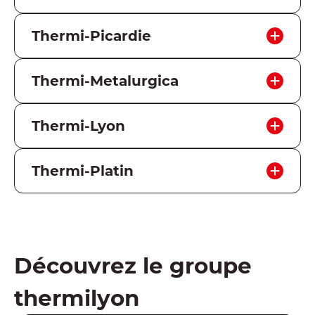
455 Grande Rue 01100 MARTIGNAT
Thermi-Picardie
+33474811001
60740 SAINT-MAXIMIN
Thermi-Metalurgica
+33344647590
32 Strada Griviței DEVA
Thermi-Lyon
+40354409752
13 Avenue du Château de Gerland 69007
Thermi-Platin
LYON
+33478616622
174 Rue des Rosses 74970 MARIGNIER
+33450346980
Découvrez le groupe
thermilyon