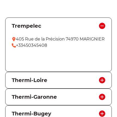
Trempelec
405 Rue de la Précision 74970 MARIGNIER
+33450345408
En savoir plus
Thermi-Loire
143 Avenue Benoît Fourneyron 42160
Thermi-Garonne
ANDRéZIEUX-BOUTHéON
+33477555230
59 Route de Frouzins 31120 ROQUES
Thermi-Bugey
+33562873410