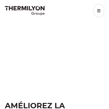
DONNER DE LA
FORCE À LA
MATIÈRE.
Révéler le potentiel de
chaque pièce.
Groupe THERMILYON spécialiste du traitement
thermique et des revêtements sous vide au
service de la mécanique.
Demander un devis
AMÉLIOREZ LA