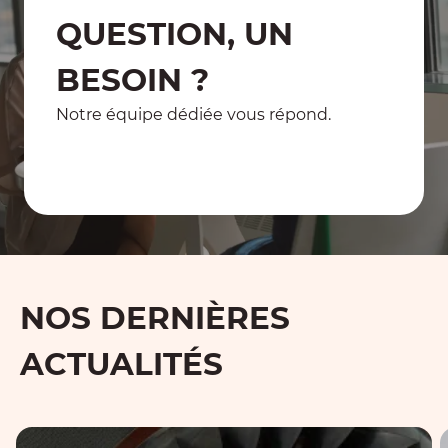
QUESTION, UN
BESOIN ?
Notre équipe dédiée vous répond.
Contactez-nous
NOS DERNIÈRES
ACTUALITÉS
Quels sont les impacts des certifications pour les tr
D