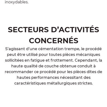
inoxydables.
SECTEURS D’ACTIVITÉS
CONCERNÉS
S’agissant d’une cémentation trempe, le procédé
peut être utilisé pour toutes pièces mécaniques
sollicitées en fatigue et frottement. Cependant, la
haute qualité de couche obtenue conduit à
recommander ce procédé pour les pièces dites de
hautes performances nécessitant des
caractéristiques métallurgiques strictes.
Marché automobile
Marché aéronautique et spa
Marché outillage
Marché travaux publics
Marché énergie ferroviai