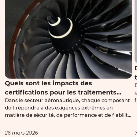
Quels sont les impacts des
certifications pour les traitements
f
Dans le secteur aéronautique, chaque composant
thermiques dans le secteur
doit répondre à des exigences extrêmes en
aéronautique ?
matière de sécurité, de performance et de fiabilité.
Le traitement thermique joue un rôle central dans
l’obtention des propriétés mécaniques attendues,
26 mars 2026