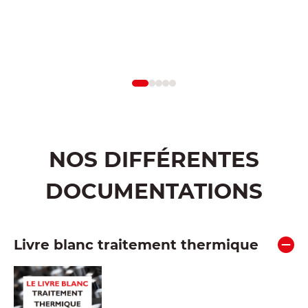
AÉRONAUTIQUE
TRAVAUX
ÉNERGIE
AUTOMOBILE
ET SPATIAL
OUTILLAGE
PUBLICS
FERROVIAIRE
NOS DIFFÉRENTES
DOCUMENTATIONS
Livre blanc traitement thermique