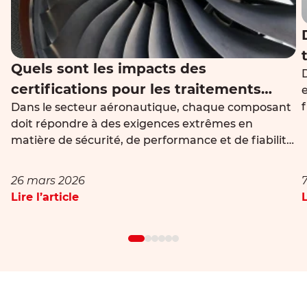
Quels sont les impacts des
certifications pour les traitements
f
Dans le secteur aéronautique, chaque composant
thermiques dans le secteur
doit répondre à des exigences extrêmes en
aéronautique ?
matière de sécurité, de performance et de fiabilité.
Le traitement thermique joue un rôle central dans
l’obtention des propriétés mécaniques attendues,
26 mars 2026
mais il ne peut être envisagé sans un cadre strict
Lire l’article
L
e
de contrôle et de validation. C’est ici
qu’intervienent les certifications et […]