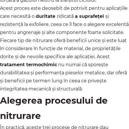
forțată a gazului neutru la sfârșitul ciclului.
Acest proces este deosebit de potrivit pentru aplicațiile
care necesită o
duritate
ridicată
a suprafeței
și
rezistență la exfoliere, ceea ce îl face o alegere excelentă
pentru angrenaje și alte componente foarte solicitate.
Fiecare tip de nitrurare oferă beneficii unice și este luat
în considerare în funcție de material, de proprietățile
dorite și de nevoile specifice ale aplicației. Acest
tratament termochimic
nu numai că sporește
durabilitatea și performanța pieselor metalice, dar oferă
și beneficii pe termen lung în ceea ce privește
integritatea mecanică și structurală.
Alegerea procesului de
nitrurare
În practică, aceste trei procese de nitrurare dau