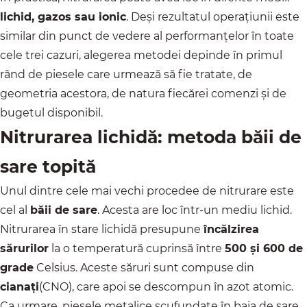
lichid, gazos sau ionic
. Deși rezultatul operațiunii este
similar din punct de vedere al performanțelor în toate
cele trei cazuri, alegerea metodei depinde în primul
rând de piesele care urmează să fie tratate, de
geometria acestora, de natura fiecărei comenzi și de
bugetul disponibil.
Nitrurarea lichidă: metoda băii de
sare topită
Unul dintre cele mai vechi procedee de nitrurare este
cel al
băii de sare
. Acesta are loc într-un mediu lichid.
Nitrurarea în stare lichidă presupune
încălzirea
sărurilor
la o temperatură cuprinsă între
500 și 600 de
grade
Celsius. Aceste săruri sunt compuse din
cianați
(CNO), care apoi se descompun în azot atomic.
Ca urmare, piesele metalice scufundate în baia de sare