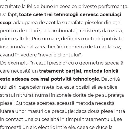
rezultate la fel de bune în ceea ce privește performanța.
De fapt,
toate cele trei tehnologii servesc aceluiași
scop
: adăugarea de azot la suprafața pieselor din oțel
pentru a le întări și a le îmbunătăți rezistența la uzură,
printre altele. Prin urmare, definirea metodei potrivite
înseamnă analizarea fiecărei comenzi de la caz la caz,
având în vedere "nevoile clientului".
De exemplu, în cazul pieselor cu o geometrie specială
care necesită un
tratament parțial, metoda ionică
este adesea cea mai potrivită tehnologie
. Datorită
utilizării capacelor metalice, este posibil să se aplice
stratul nitrurat numai în zonele dorite de pe suprafața
piesei. Cu toate acestea, această metodă necesită
luarea unor măsuri de precauție: dacă două piese intră
în contact una cu cealaltă în timpul tratamentului, se
formează un arc electric între ele, ceea ce duce la