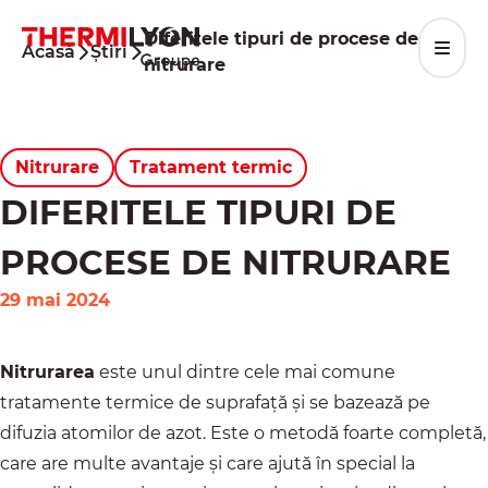
Mergi
la
Diferitele tipuri de procese de
Acasă
Știri
conținut
nitrurare
Nitrurare
Tratament termic
DIFERITELE TIPURI DE
PROCESE DE NITRURARE
29 mai 2024
Nitrurarea
este unul dintre cele mai comune
tratamente termice de suprafață și se bazează pe
difuzia atomilor de azot. Este o metodă foarte completă,
care are multe avantaje și care ajută în special la