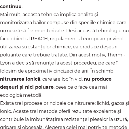
continuu
.
Mai mult, această tehnică implică analiza și
monitorizarea băilor compuse din speciile chimice care
urmează să fie monitorizate. Deși această tehnologie nu
face obiectul REACH, regulamentul european privind
utilizarea substanțelor chimice, ea produce deșeuri
poluante care trebuie tratate. Din acest motiv, Thermi-
Lyon a decis să renunțe la acest procedeu, pe care îl
folosim de aproximativ cincizeci de ani. În schimb,
nitrurarea ionică
, care are loc în vid,
nu produce
deșeuri și nici poluare
, ceea ce o face cea mai
ecologică metodă.
Există trei procese principale de nitrurare: lichid, gazos și
ionic. Aceste trei metode oferă rezultate excelente și
contribuie la îmbunătățirea rezistenței pieselor la uzură,
gripare și oboseală. Alegerea celei mai potrivite metode