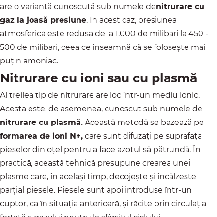
are o variantă cunoscută sub numele de
nitrurare cu
gaz la joasă presiune
. În acest caz, presiunea
atmosferică este redusă de la 1.000 de milibari la 450 -
500 de milibari, ceea ce înseamnă că se folosește mai
puțin amoniac.
Nitrurare cu ioni sau cu plasmă
Al treilea tip de nitrurare are loc într-un mediu ionic.
Acesta este, de asemenea, cunoscut sub numele de
nitrurare cu plasmă
.
Această metodă se bazează pe
formarea de ioni N+,
care sunt difuzați pe suprafața
pieselor din oțel pentru a face azotul să pătrundă. În
practică, această tehnică presupune crearea unei
plasme care, în același timp, decojește și încălzește
parțial piesele. Piesele sunt apoi introduse într-un
cuptor, ca în situația anterioară, și răcite prin circulația