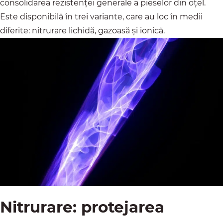
consolidarea rezistenței generale a pieselor din oțel.
Este disponibilă în trei variante, care au loc în medii
diferite: nitrurare lichidă, gazoasă și ionică.
Nitrurare: protejarea