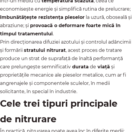
într-un mediu cu
temperatură scăzută
, ceea ce
economisește energie și simplifică rutina de prelucrare;
îmbunătățește rezistența pieselor
la uzură, oboseală și
abraziune; și
provoacă o deformare foarte mică în
timpul tratamentului
.
Prin direcționarea difuziei azotului și controlul adâncimii
și formării
stratului nitrurat
, acest proces de tratare
produce un strat de suprafață de înaltă performanță
care prelungește semnificativ
durata
de
viață
și
proprietățile mecanice ale pieselor metalice, cum ar fi
angrenajele și componentele sculelor, în medii
solicitante, în special în industrie.
Cele trei tipuri principale
de nitrurare
În practică, nitrurarea poate avea loc în diferite medii: