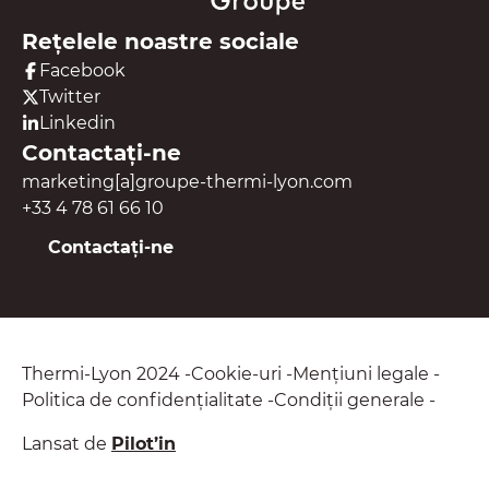
Rețelele noastre sociale
Facebook
Twitter
Linkedin
Contactați-ne
marketing[a]groupe-thermi-lyon.com
+33 4 78 61 66 10
Contactați-ne
Thermi-Lyon 2024
Cookie-uri
Mențiuni legale
Politica de confidențialitate
Condiții generale
Lansat de
Pilot’in