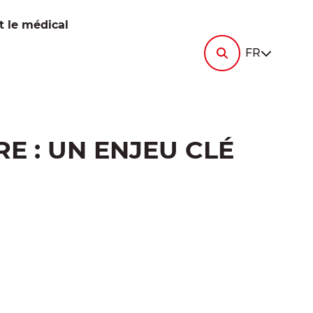
-
RESSOURCES
t le médical
Contactez-nous
FR
Actualités
Documentation
-
c
Demandez
FAQ
un devis
-
ne
E : UN ENJEU CLÉ
-
mandez
rgica
devis