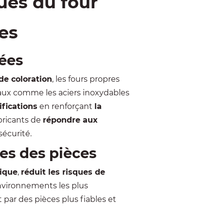
ues du four
es
cées
de coloration
, les fours propres
aux comme les aciers inoxydables
ifications
en renforçant
la
abricants de
répondre aux
sécurité.
es des pièces
nique
,
réduit les risques de
nvironnements les plus
t par des pièces plus fiables et