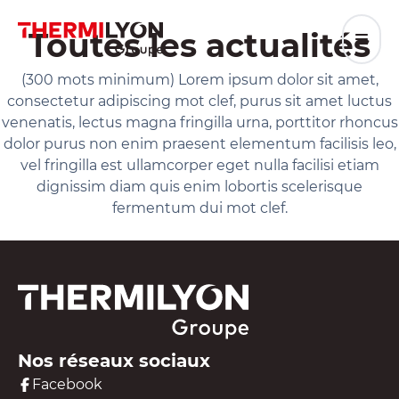
Aller
au
Toutes les
actualités
contenu
(300 mots minimum) Lorem ipsum dolor sit amet,
consectetur adipiscing mot clef, purus sit amet luctus
venenatis, lectus magna fringilla urna, porttitor rhoncus
dolor purus non enim praesent elementum facilisis leo,
vel fringilla est ullamcorper eget nulla facilisi etiam
dignissim diam quis enim lobortis scelerisque
fermentum dui mot clef.
Nos réseaux sociaux
Facebook