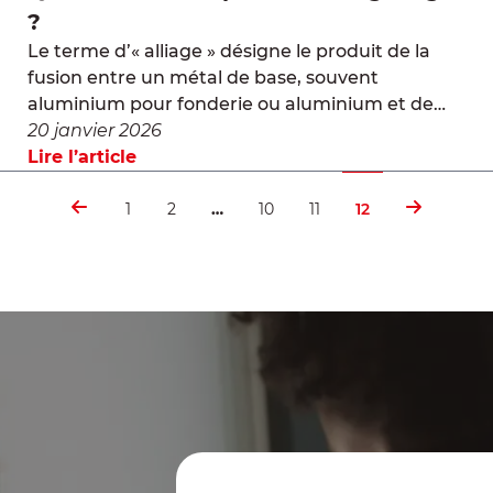
?
Le terme d’« alliage » désigne le produit de la
fusion entre un métal de base, souvent
aluminium pour fonderie ou aluminium et de
magnésium, et un autre élément, comme le
20 janvier 2026
carbone ou un autre métal, enrichissant ainsi la
Lire l’article
composition chimique de l’alliage. Il en existe
une très grande diversité, parmi lesquels les
1
2
…
10
11
12
alliages légers, […]