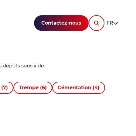
-
RESSOURCES
Contactez-nous
FR
Actualités
Documentation
-
c
Demandez
FAQ
un devis
-
ne
 dépôts sous vide.
-
mandez
rgica
devis
n
(7)
Trempe
(6)
Cémentation
(4)